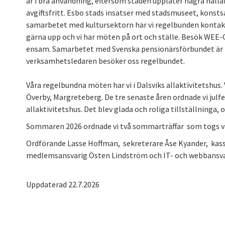
är i bra användning, eftersom staden upplåter några halla
avgiftsfritt. Esbo stads insatser med stadsmuseet, kons
samarbetet med kultursektorn har vi regelbunden kontak
gärna upp och vi har möten på ort och ställe. Besök WEE-G
ensam. Samarbetet med Svenska pensionärsförbundet ä
verksamhetsledaren besöker oss regelbundet.
Våra regelbundna möten har vi i Dalsviks allaktivitetshus. 
Överby, Margreteberg. De tre senaste åren ordnade vi julfes
allaktivitetshus. Det blev glada och roliga tillställninga,
Sommaren 2026 ordnade vi två sommarträffar som togs v
Ordförande Lasse Hoffman, sekreterare Åse Kyander, kas
medlemsansvarig Östen Lindström och IT- och webbansva
Uppdaterad 22.7.2026