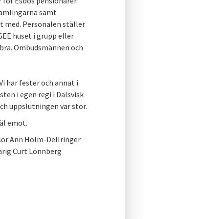
r för Esbos pensionärer
tsamlingarna samt
t med. Personalen ställer
EE huset i grupp eller
r bra. Ombudsmännen och
Vi har fester och annat i
ten i egen regi i Dalsvisk
 och uppslutningen var stor.
äl emot.
sör Ann Holm-Dellringer
rig Curt Lönnberg