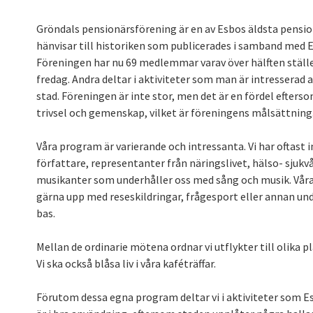
Gröndals pensionärsförening är en av Esbos äldsta pens
hänvisar till historiken som publicerades i samband med 
Föreningen har nu 69 medlemmar varav över hälften ställe
fredag. Andra deltar i aktiviteter som man är intresserad a
stad. Föreningen är inte stor, men det är en fördel efter
trivsel och gemenskap, vilket är föreningens målsättning
Våra program är varierande och intressanta. Vi har oftast i
författare, representanter från näringslivet, hälso- sjuk
musikanter som underhåller oss med sång och musik. Vår
gärna upp med reseskildringar, frågesport eller annan under
bas.
Mellan de ordinarie mötena ordnar vi utflykter till olika p
Vi ska också blåsa liv i våra kaféträffar.
Förutom dessa egna program deltar vi i aktiviteter som Es