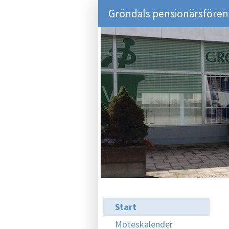
Gröndals pensionärsföreni
Start
Möteskalender