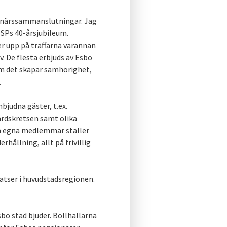
ionärssammanslutningar. Jag
ESPs 40-årsjubileum.
r upp på träffarna varannan
v. De flesta erbjuds av Esbo
som det skapar samhörighet,
.
nbjudna gäster, t.ex.
vårdskretsen samt olika
a egna medlemmar ställer
hållning, allt på frivillig
latser i huvudstadsregionen.
bo stad bjuder. Bollhallarna