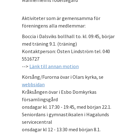
Mannerheims födelsegård
Aktiviteter som är gemensamma för
föreningens alla medlemmar:
Boccia i Dalsviks bollhall to. kl. 09:45, börjar
med träning 9.1. (träning)
Kontaktperson: Östen Lindström tel. 040
5516727
-->
Länk till annan motion
Körsång/Furorna övar i Olars kyrka, se
webbsidan
Kråksången övar i Esbo Domkyrkas
församlingsgård
onsdagar kl. 17:30 - 19:45, med början 22.1.
Seniordans i gymnastiksalen i Hagalunds
servicecentral
onsdagar kl 12 - 13:30 med början 8.1.