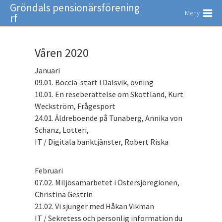
Gröndals pensionärsförening
Meny
rf
Våren 2020
Januari
09.01. Boccia-start i Dalsvik, övning
10.01. En reseberättelse om Skottland, Kurt
Weckström, Frågesport
24.01. Äldreboende på Tunaberg, Annika von
Schanz, Lotteri,
IT / Digitala banktjänster, Robert Riska
Februari
07.02. Miljösamarbetet i Östersjöregionen,
Christina Gestrin
21.02. Vi sjunger med Håkan Vikman
IT / Sekretess och personlig information du