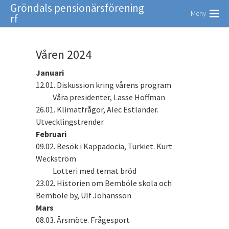
Gröndals pensionärsförening
Meny
rf
Våren 2024
Januari
12.01. Diskussion kring vårens program
Våra presidenter, Lasse Hoffman
26.01. Klimatfrågor, Alec Estlander.
Utvecklingstrender.​​​​​​
Februari
09.02. Besök i Kappadocia, Turkiet. Kurt
Weckström
Lotteri med temat bröd
23.02. Historien om Bemböle skola och
Bemböle by, Ulf Johansson
Mars
08.03. Årsmöte. Frågesport