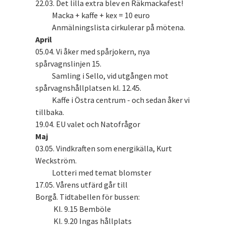
22.03. Det lilla extra blev en Räkmackafest!
Macka + kaffe + kex = 10 euro
Anmälningslista cirkulerar på mötena.
April
05.04. Vi åker med spårjokern, nya
spårvagnslinjen 15.
Samling i Sello, vid utgången mot
spårvagnshållplatsen kl. 12.45.
Kaffe i Östra centrum - och sedan åker vi
tillbaka.
19.04. EU valet och Natofrågor
Maj
03.05. Vindkraften som energikälla, Kurt
Weckström.
Lotteri med temat blomster
17.05. Vårens utfärd går till
Borgå. Tidtabellen för bussen:
Kl. 9.15 Bemböle
Kl. 9.20 Ingas hållplats