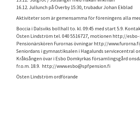
16.12. Jullunch på Överby 15:30, trubadur Johan Ekblad
Aktiviteter som är gemensamma för föreningens alla m
Boccia i Dalsviks bollhall to. kl. 09:45 med start 5.9. Kont
Östen Lindström tel. 040 5516727, motionen http://esbo-
Pensionärskören Furornas övningar http://www.furorna.fi
Seniordans i gymnastiksalen i Hagalunds servicecentral on
Kråksången övar i Esbo Domkyrkas församlingsgård onsdaga
fr.o.m. 18.9. http://www.esbo@spfpension.fi
Östen Lindström ordförande