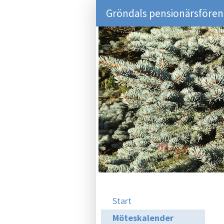
Gröndals pensionärsföreni
Start
Möteskalender