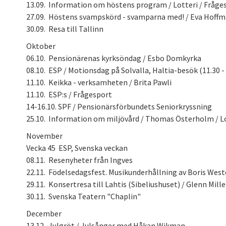
13.09. Information om höstens program / Lotteri / Fråge
27.09. Höstens svampskörd - svamparna med! / Eva Hoff
30.09. Resa till Tallinn
Oktober
06.10. Pensionärenas kyrksöndag / Esbo Domkyrka
08.10. ESP / Motionsdag på Solvalla, Haltia-besök (11.30 - 
11.10. Keikka - verksamheten / Brita Pawli
11.10. ESP:s / Frågesport
14-16.10. SPF / Pensionärsförbundets Seniorkryssning
25.10. Information om miljövård / Thomas Österholm / L
November
Vecka 45 ESP, Svenska veckan
08.11. Resenyheter från Ingves
22.11. Födelsedagsfest. Musikunderhållning av Boris West
29.11. Konsertresa till Lahtis (Sibeliushuset) / Glenn Miller
30.11. Svenska Teatern "Chaplin"
December
13.12. Julgröt / Julsånger med Håkan Wikman