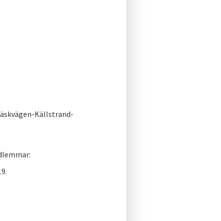
äskvägen-Källstrand-
edlemmar:
.9.