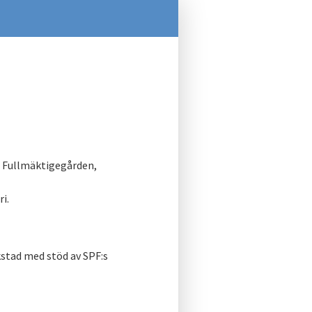
a. Fullmäktigegården,
i.
kstad med stöd av SPF:s