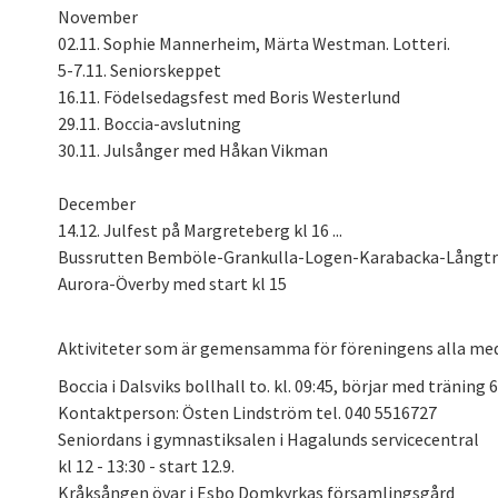
November
02.11. Sophie Mannerheim, Märta Westman. Lotteri.
5-7.11. Seniorskeppet
16.11. Födelsedagsfest med Boris Westerlund
29.11. Boccia-avslutning
30.11. Julsånger med Håkan Vikman
December
14.12. Julfest på Margreteberg kl 16 ...
Bussrutten Bemböle-Grankulla-Logen-
Karabacka-Långtr
Aurora-Överby med start kl 15
Aktiviteter som är gemensamma för föreningens alla m
Boccia i Dalsviks bollhall to. kl. 09:45, börjar med träning 6
Kontaktperson: Östen Lindström tel. 040 5516727
Seniordans i gymnastiksalen i Hagalunds servicecentral
kl 12 - 13:30 - start 12.9.
Kråksången övar i Esbo Domkyrkas församlingsgård