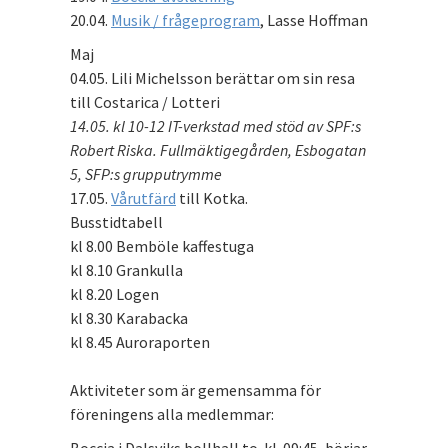
20.04.
Musik / frågeprogram
, Lasse Hoffman
Maj
04.05. Lili Michelsson berättar om sin resa
till Costarica / Lotteri
14.05. kl 10-12 IT-verkstad med stöd av SPF:s
Robert Riska. Fullmäktigegården, Esbogatan
5, SFP:s grupputrymme
17.05.
Vårutfärd
till Kotka.
Busstidtabell
kl 8.00 Bemböle kaffestuga
kl 8.10 Grankulla
kl 8.20 Logen
kl 8.30 Karabacka
kl 8.45 Auroraporten
Aktiviteter som är gemensamma för
föreningens alla medlemmar: