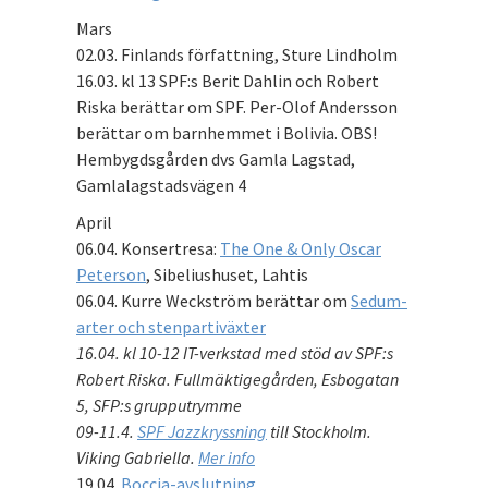
Mars
02.03. Finlands författning, Sture Lindholm
16.03. kl 13 SPF:s Berit Dahlin och Robert
Riska berättar om SPF. Per-Olof Andersson
berättar om barnhemmet i Bolivia. OBS!
Hembygdsgården dvs Gamla Lagstad,
Gamlalagstadsvägen 4
April
06.04. Konsertresa:
The One & Only Oscar
Peterson
, Sibeliushuset, Lahtis
06.04. Kurre Weckström berättar om
Sedum-
arter och stenpartiväxter
16.04. kl 10-12 IT-verkstad med stöd av SPF:s
Robert Riska. Fullmäktigegården, Esbogatan
5, SFP:s grupputrymme
09-11.4.
SPF Jazzkryssning
till Stockholm.
Viking Gabriella.
Mer info
19.04.
Boccia-avslutning