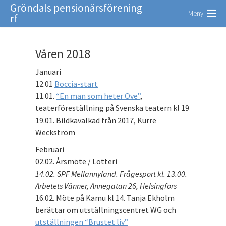
Gröndals pensionärsförening
Meny
rf
Våren 2018
Januari
12.01
Boccia-start
11.01.
“En man som heter Ove”
,
teaterföreställning på Svenska teatern kl 19
19.01. Bildkavalkad från 2017, Kurre
Weckström
Februari
02.02. Årsmöte / Lotteri
14.02. SPF Mellannyland. Frågesport kl. 13.00.
Arbetets Vänner, Annegatan 26, Helsingfors
16.02. Möte på Kamu kl 14. Tanja Ekholm
berättar om utställningscentret WG och
utställningen “Brustet liv”