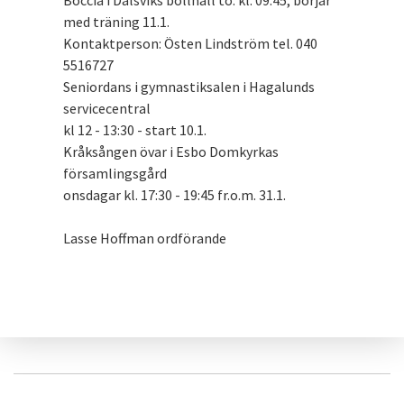
Boccia i Dalsviks bollhall to. kl. 09:45, börjar
med träning 11.1.
Kontaktperson: Östen Lindström tel. 040
5516727
Seniordans i gymnastiksalen i Hagalunds
servicecentral
kl 12 - 13:30 - start 10.1.
Kråksången övar i Esbo Domkyrkas
församlingsgård
onsdagar kl. 17:30 - 19:45 fr.o.m. 31.1.
Lasse Hoffman ordförande