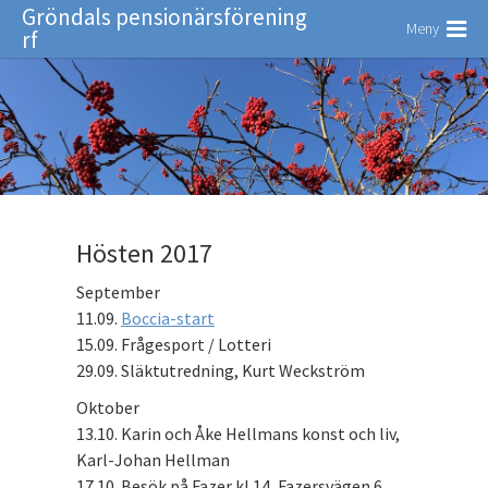
Gröndals pensionärsförening
Meny
rf
Hösten 2017
September
11.09.
Boccia-start
15.09. Frågesport / Lotteri
29.09. Släktutredning, Kurt Weckström
Oktober
13.10. Karin och Åke Hellmans konst och liv,
Karl-Johan Hellman
17.10. Besök på Fazer kl 14, Fazersvägen 6,