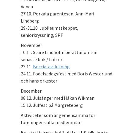
Vanda
27.10. Porkala parentesen, Ann-Mari
Lindberg
29-31.10. Jubileumsskeppet,
seniorkryssning, SPF
November
10.11. Sture Lindholm berättar om sin
senaste bok / Lotteri
23.11.
Boccia-avslutning
24.11. Födelsedagsfest med Boris Westerlund
och hans orkester
December
08.12. Julsånger med Håkan Wikman
15.12. Julfest på Margreteberg
Aktiviteter som är gemensamma för
föreningens alla medlemmar:
Boccia i Dalsviks bollhall to. kl. 09:45, börjar