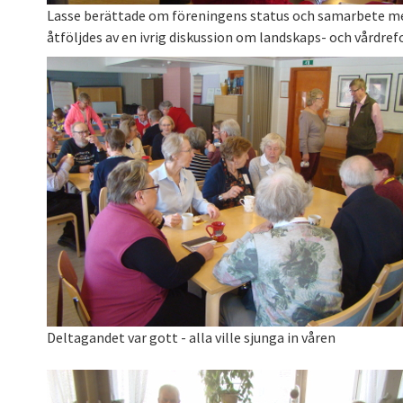
Lasse berättade om föreningens status och samarbete me
åtföljdes av en ivrig diskussion om landskaps- och vårdre
Deltagandet var gott - alla ville sjunga in våren