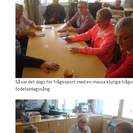
Så var det dags för frågesport med en massa kluriga frågor 
födelsedagssång