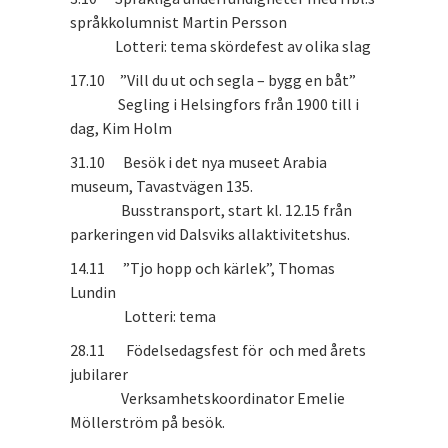
språkkolumnist Martin Persson
Lotteri: tema skördefest av olika slag
17.10 ”Vill du ut och segla – bygg en båt”
Segling i Helsingfors från 1900 till i
dag, Kim Holm
31.10 Besök i det nya museet Arabia
museum, Tavastvägen 135.
Busstransport, start kl. 12.15 från
parkeringen vid Dalsviks allaktivitetshus.
14.11 ”Tjo hopp och kärlek”, Thomas
Lundin
Lotteri: tema
28.11 Födelsedagsfest för och med årets
jubilarer
Verksamhetskoordinator Emelie
Möllerström på besök.