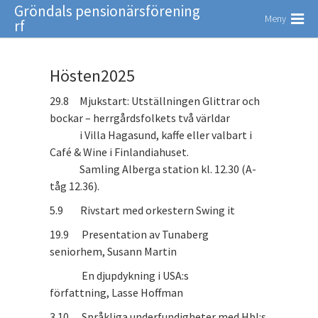
Gröndals pensionärsförening
Meny
rf
Hösten2025
29.8 Mjukstart: Utställningen Glittrar och
bockar – herrgårdsfolkets två världar
i Villa Hagasund, kaffe eller valbart i
Café & Wine i Finlandiahuset.
Samling Alberga station kl. 12.30 (A-
tåg 12.36).
5.9 Rivstart med orkestern Swing it
19.9 Presentation av Tunaberg
seniorhem, Susann Martin
En djupdykning i USA:s
författning, Lasse Hoffman
3.10 Språkliga underfundigheter med Hbl:s