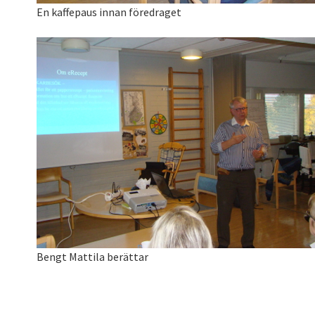
En kaffepaus innan föredraget
Bengt Mattila berättar