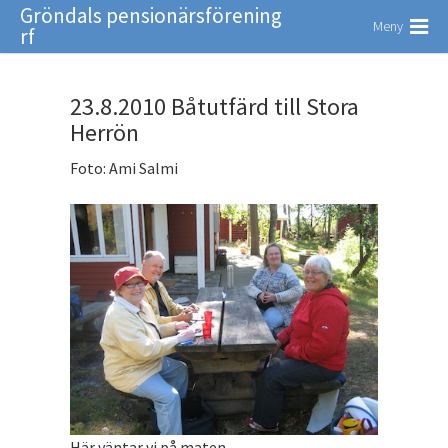
Gröndals pensionärsförening
Meny
rf
23.8.2010 Båtutfärd till Stora
Herrön
Foto: Ami Salmi
Här väntar vi på maten